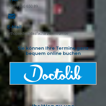
0911 360 650 89
E-Mail
orthopaedie@dasfacharztzentrum.de
Sie können Ihre Termine ganz
bequem online buchen