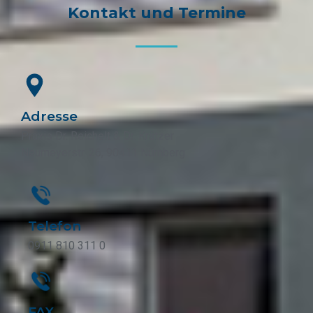
Kontakt und Termine
Adresse
Praxis Dr. Reichelt & Dr. Krätzer
Neumeyerstr. 26, 90411 Nürnberg
Telefon
0911 810 311 0
FAX